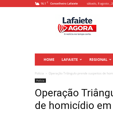
C
16.1
sábado, 8 agosto , 
Conselheiro Lafaiete
Lafaiete
Agora
HOME
LAFAIETE
REGIONAL
Polícia
Operação Triângulo prende suspeitos de homi
Polícia
Operação Triâng
de homicídio em 