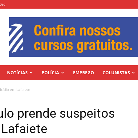
2026
NOTÍCIAS
POLÍCIA
EMPREGO
COLUNISTAS
cídio em Lafaiete
ulo prende suspeitos
Lafaiete