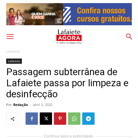
Lafaiete
Lafaiete
Passagem subterrânea de
Lafaiete passa por limpeza e
desinfecção
Por
Redação
-
abril 3, 2020
Continua após a publicidade..