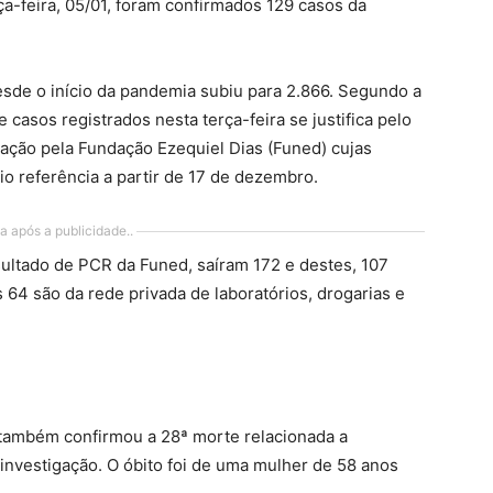
ça-feira, 05/01, foram confirmados 129 casos da
sde o início da pandemia subiu para 2.866. Segundo a
casos registrados nesta terça-feira se justifica pelo
ção pela Fundação Ezequiel Dias (Funed) cujas
io referência a partir de 17 de dezembro.
a após a publicidade..
ltado de PCR da Funed, saíram 172 e destes, 107
 64 são da rede privada de laboratórios, drogarias e
 também confirmou a 28ª morte relacionada a
investigação. O óbito foi de uma mulher de 58 anos