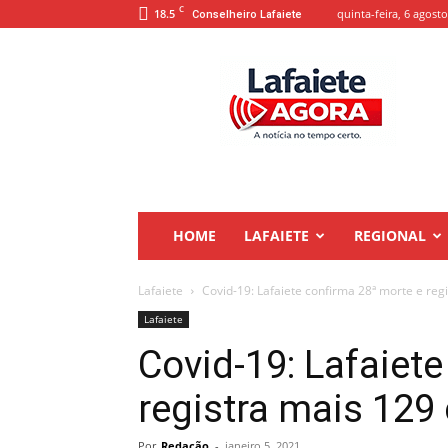
C
18.5
quinta-feira, 6 agosto
Conselheiro Lafaiete
Lafaiete
Agora
HOME
LAFAIETE
REGIONAL
Lafaiete
Covid-19: Lafaiete confirma 28ª morte e re
Lafaiete
Covid-19: Lafaiet
registra mais 129
Por
Redação
-
janeiro 5, 2021