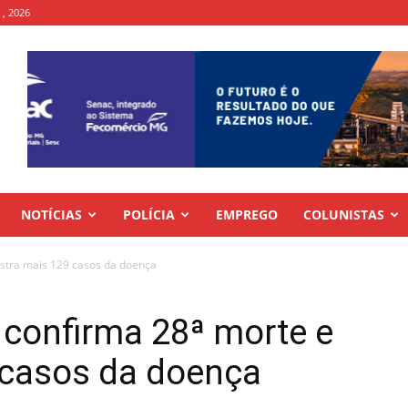
 , 2026
NOTÍCIAS
POLÍCIA
EMPREGO
COLUNISTAS
gistra mais 129 casos da doença
e confirma 28ª morte e
 casos da doença