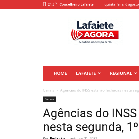
C
24.5
quinta-feira, 6 agosto
Conselheiro Lafaiete
Lafaiete
Agora
HOME
LAFAIETE
REGIONAL
Gerais
Agências do INSS estarão fechadas nesta se
Gerais
Agências do INSS
nesta segunda, 1
Por
Redação
-
outubro 31, 2021