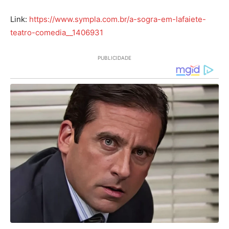
Link:
https://www.sympla.com.br/a-sogra-em-lafaiete-
teatro-comedia__1406931
PUBLICIDADE