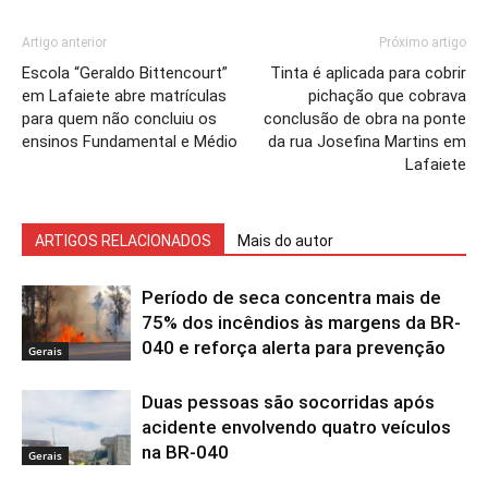
Artigo anterior
Próximo artigo
Escola “Geraldo Bittencourt”
Tinta é aplicada para cobrir
em Lafaiete abre matrículas
pichação que cobrava
para quem não concluiu os
conclusão de obra na ponte
ensinos Fundamental e Médio
da rua Josefina Martins em
Lafaiete
ARTIGOS RELACIONADOS
Mais do autor
Período de seca concentra mais de
75% dos incêndios às margens da BR-
040 e reforça alerta para prevenção
Gerais
Duas pessoas são socorridas após
acidente envolvendo quatro veículos
na BR-040
Gerais