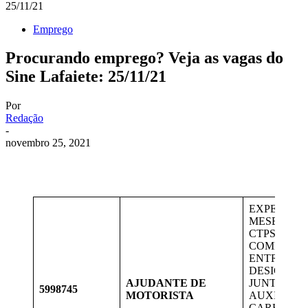
25/11/21
Emprego
Procurando emprego? Veja as vagas do
Sine Lafaiete: 25/11/21
Por
Redação
-
novembro 25, 2021
EXPERIÊNC
MESES CO
CTPS; ENS
COMPLETO
ENTREGAS
DESIGNAD
AJUDANTE DE
JUNTO AO 
5998745
MOTORISTA
AUXILIAR
CARREGA