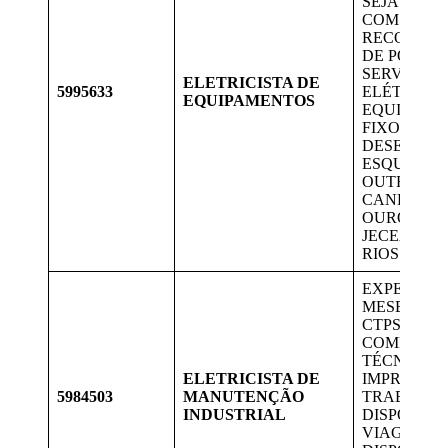
SEJA ESPE
COM CERT
RECONHECI
DE POTÊNC
SERVIÇOS
ELETRICISTA DE
5995633
ELÉTRICA
EQUIPAMENTOS
EQUIPAME
FIXOS; LE
DESENHOS,
ESQUEMAS
OUTROS; 
CANDIDATO
OURO BRA
JECEABA, 
RIOS.
EXPERIÊNC
MESES CO
CTPS; ENS
COMPLETO
TÉCNICO O
ELETRICISTA DE
IMPRESCIN
5984503
MANUTENÇÃO
TRABALHA
INDUSTRIAL
DISPONIBI
VIAGENS 