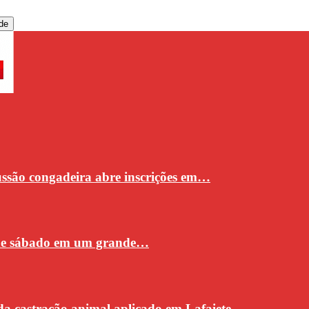
de
cussão congadeira abre inscrições em…
 de sábado em um grande…
da castração animal aplicado em Lafaiete