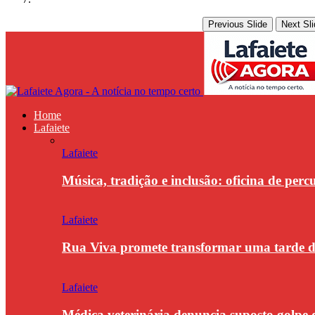
Previous Slide
Next Sli
Home
Lafaiete
Lafaiete
Música, tradição e inclusão: oficina de per
Lafaiete
Rua Viva promete transformar uma tarde
Lafaiete
Médica veterinária denuncia suposto golpe 