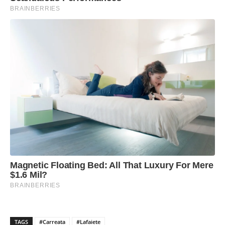
TAGS
#Carreata
#Lafaiete