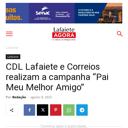
Lafaiete
Lafaiete
CDL Lafaiete e Correios
realizam a campanha “Pai
Meu Melhor Amigo”
Por
Redação
-
agosto 8, 2023
Continua após a publicidade..