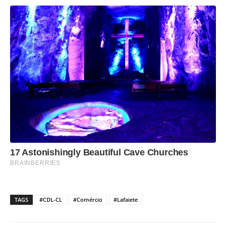
TAGS
#CDL-CL
#Comércio
#Lafaiete