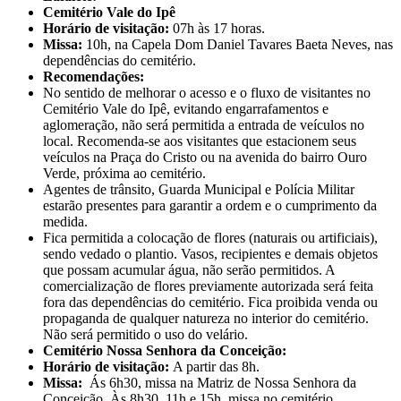
Cemitério Vale do Ipê
Horário de visitação:
07h às 17 horas.
Missa:
10h, na Capela Dom Daniel Tavares Baeta Neves, nas
dependências do cemitério.
Recomendações:
No sentido de melhorar o acesso e o fluxo de visitantes no
Cemitério Vale do Ipê, evitando engarrafamentos e
aglomeração, não será permitida a entrada de veículos no
local. Recomenda-se aos visitantes que estacionem seus
veículos na Praça do Cristo ou na avenida do bairro Ouro
Verde, próxima ao cemitério.
Agentes de trânsito, Guarda Municipal e Polícia Militar
estarão presentes para garantir a ordem e o cumprimento da
medida.
Fica permitida a colocação de flores (naturais ou artificiais),
sendo vedado o plantio. Vasos, recipientes e demais objetos
que possam acumular água, não serão permitidos. A
comercialização de flores previamente autorizada será feita
fora das dependências do cemitério. Fica proibida venda ou
propaganda de qualquer natureza no interior do cemitério.
Não será permitido o uso do velário.
Cemitério Nossa Senhora da Conceição:
Horário de visitação:
A partir das 8h.
Missa:
Ás 6h30, missa na Matriz de Nossa Senhora da
Conceição. Às 8h30, 11h e 15h, missa no cemitério.