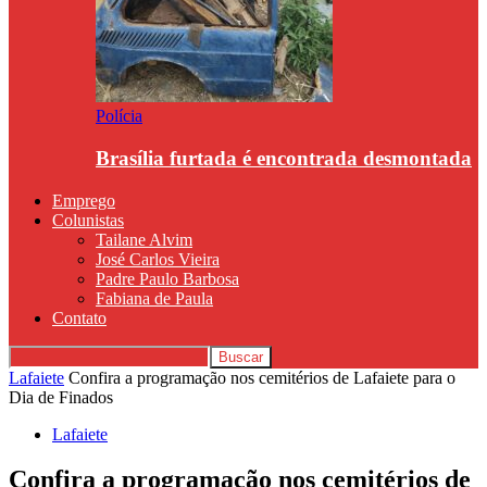
Polícia
Brasília furtada é encontrada desmontada
Emprego
Colunistas
Tailane Alvim
José Carlos Vieira
Padre Paulo Barbosa
Fabiana de Paula
Contato
Lafaiete
Confira a programação nos cemitérios de Lafaiete para o
Dia de Finados
Lafaiete
Confira a programação nos cemitérios de