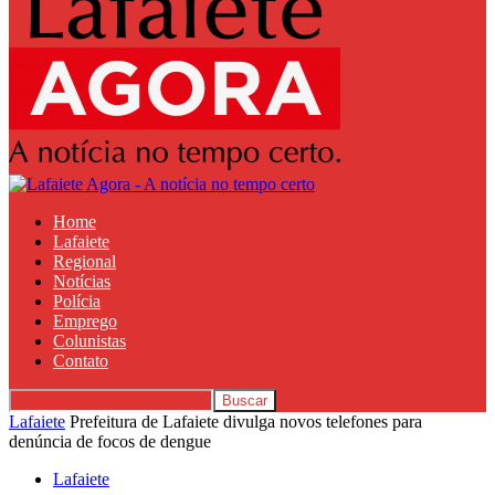
Home
Lafaiete
Regional
Notícias
Polícia
Emprego
Colunistas
Contato
Lafaiete
Prefeitura de Lafaiete divulga novos telefones para
denúncia de focos de dengue
Lafaiete