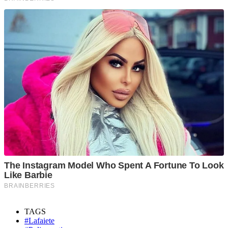
TAGS
#Lafaiete