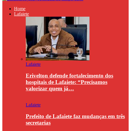
Home
Lafaiete
Lafaiete
Erivelton defende fortalecimento dos
hospitais de Lafaiete: “Precisamos
valorizar quem já…
Lafaiete
Prefeito de Lafaiete faz mudanças em três
secretarias