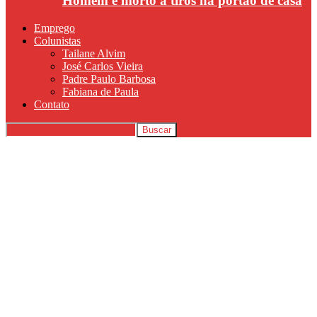
Homem é morto a tiros na portão de casa
Emprego
Colunistas
Tailane Alvim
José Carlos Vieira
Padre Paulo Barbosa
Fabiana de Paula
Contato