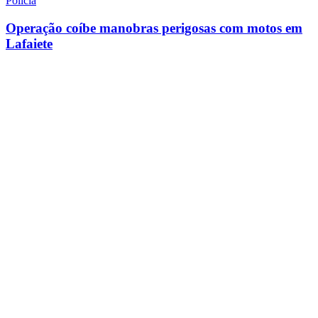
Polícia
Operação coíbe manobras perigosas com motos em
Lafaiete