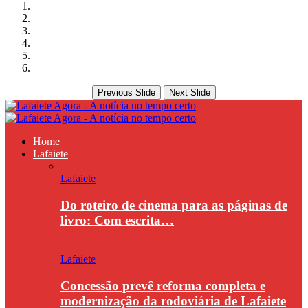
Previous Slide
Next Slide
Home
Lafaiete
Lafaiete
Do roteiro de cinema para as páginas de
livro: Com escrita…
Lafaiete
Concessão prevê reforma completa e
modernização da rodoviária de Lafaiete