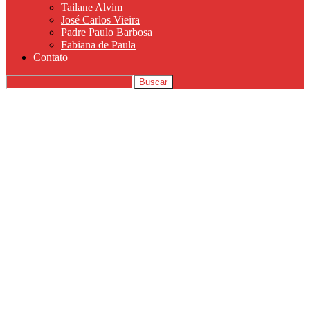
Tailane Alvim
José Carlos Vieira
Padre Paulo Barbosa
Fabiana de Paula
Contato