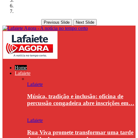
Previous Slide
Next Slide
Home
Lafaiete
Lafaiete
Música, tradição e inclusão: oficina de
percussão congadeira abre inscrições em…
Lafaiete
Rua Viva promete transformar uma tarde