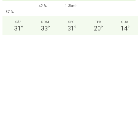
42 %
1.3kmh
87 %
SÁB
DOM
SEG
TER
QUA
31
°
33
°
31
°
20
°
14
°