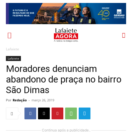
Lafaiete
Lafaiete
Moradores denunciam
abandono de praça no bairro
São Dimas
Por
Redação
-
março 26, 2019
Continua após a publicidade..