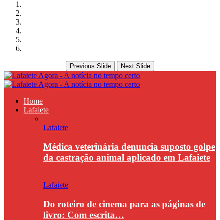
Previous Slide
Next Slide
Home
Lafaiete
Lafaiete
Médica veterinária denuncia suposto golpe
da castração animal aplicado em Lafaiete
Lafaiete
Do roteiro de cinema para as páginas de
livro: Com escrita…