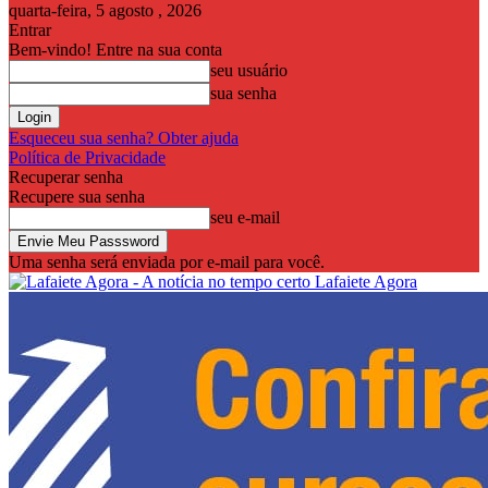
quarta-feira, 5 agosto , 2026
Entrar
Bem-vindo! Entre na sua conta
seu usuário
sua senha
Esqueceu sua senha? Obter ajuda
Política de Privacidade
Recuperar senha
Recupere sua senha
seu e-mail
Uma senha será enviada por e-mail para você.
Lafaiete Agora