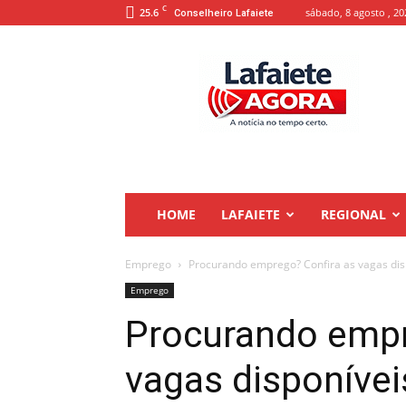
C
25.6
sábado, 8 agosto , 20
Conselheiro Lafaiete
Lafaiete
Agora
HOME
LAFAIETE
REGIONAL
Emprego
Procurando emprego? Confira as vagas disp
Emprego
Procurando empr
vagas disponívei