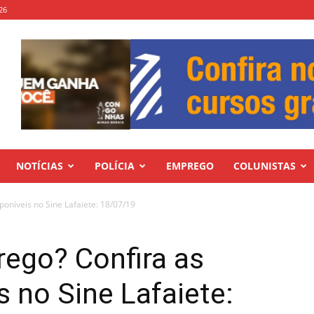
26
NOTÍCIAS
POLÍCIA
EMPREGO
COLUNISTAS
oníveis no Sine Lafaiete: 18/07/19
ego? Confira as
s no Sine Lafaiete: