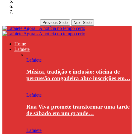
Previous Slide
Next Slide
Home
Lafaiete
Lafaiete
Música, tradição e inclusão: oficina de
percussão congadeira abre inscrições em…
Lafaiete
Rua Viva promete transformar uma tarde
de sábado em um grande…
Lafaiete