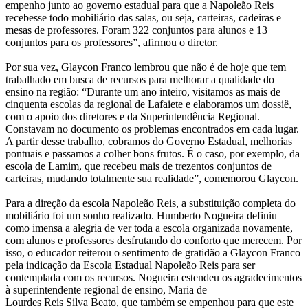
empenho junto ao governo estadual para que a Napoleão Reis
recebesse todo mobiliário das salas, ou seja, carteiras, cadeiras e
mesas de professores. Foram 322 conjuntos para alunos e 13
conjuntos para os professores”, afirmou o diretor.
Por sua vez, Glaycon Franco lembrou que não é de hoje que tem
trabalhado em busca de recursos para melhorar a qualidade do
ensino na região: “Durante um ano inteiro, visitamos as mais de
cinquenta escolas da regional de Lafaiete e elaboramos um dossiê,
com o apoio dos diretores e da Superintendência Regional.
Constavam no documento os problemas encontrados em cada lugar.
A partir desse trabalho, cobramos do Governo Estadual, melhorias
pontuais e passamos a colher bons frutos. É o caso, por exemplo, da
escola de Lamim, que recebeu mais de trezentos conjuntos de
carteiras, mudando totalmente sua realidade”, comemorou Glaycon.
Para a direção da escola Napoleão Reis, a substituição completa do
mobiliário foi um sonho realizado. Humberto Nogueira definiu
como imensa a alegria de ver toda a escola organizada novamente,
com alunos e professores desfrutando do conforto que merecem. Por
isso, o educador reiterou o sentimento de gratidão a Glaycon Franco
pela indicação da Escola Estadual Napoleão Reis para ser
contemplada com os recursos. Nogueira estendeu os agradecimentos
à superintendente regional de ensino, Maria de
Lourdes Reis Silva Beato, que também se empenhou para que este