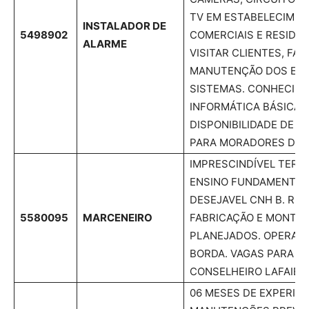
TV EM ESTABELECIME
INSTALADOR DE
5498902
COMERCIAIS E RESIDENC
ALARME
VISITAR CLIENTES, FAZ
MANUTENÇÃO DOS EQU
SISTEMAS. CONHECIM
INFORMÁTICA BÁSICA. 
DISPONIBILIDADE DE H
PARA MORADORES DE L
IMPRESCINDÍVEL TER E
ENSINO FUNDAMENTAL
DESEJAVEL CNH B. REA
5580095
MARCENEIRO
FABRICAÇÃO E MONTAG
PLANEJADOS. OPERAR 
BORDA. VAGAS PARA C
CONSELHEIRO LAFAIET
06 MESES DE EXPERIÊN