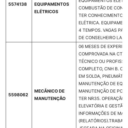
EQUIPAMENTOS ELÉTRI
5574138
EQUIPAMENTOS
COMBUSTÃO DE CONSTR
ELÉTRICOS
TER CONHECIMENTO E
ELÉTRICA. EQUIPAMEN
4 TEMPOS. VAGAS PAR
DE CONSELHEIRO LAFA
06 MESES DE EXPERIÊN
COMPROVADA NA CTPS
TÉCNICO OU PROFISSI
COMPLETO, CNH B. C
EM SOLDA, PNEUMÁTICA
MANUTENÇÃO DE EQUI
MECÂNICO DE
MANUTENÇÃO DE PONT
5598062
MANUTENÇÃO
TER NR35. OPERAÇÃO
ELEVATÓRIA E GESTÃO 
INFORMAÇÕES DE MA
(RELATÓRIOS).TRABAL