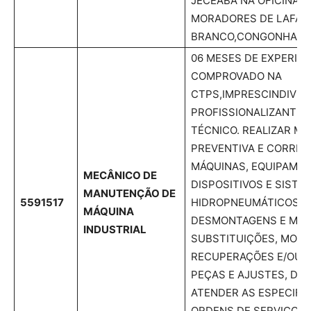
JECEABA NA OFICINA D
MORADORES DE LAFAIE
BRANCO,CONGONHAS E
06 MESES DE EXPERIÊN
COMPROVADO NA
CTPS,IMPRESCINDIVEL
PROFISSIONALIZANTE,
TÉCNICO. REALIZAR M
PREVENTIVA E CORRET
MÁQUINAS, EQUIPAMEN
MECÂNICO DE
DISPOSITIVOS E SISTE
MANUTENÇÃO DE
5591517
HIDROPNEUMÁTICOS, 
MÁQUINA
DESMONTAGENS E MON
INDUSTRIAL
SUBSTITUIÇÕES, MODI
RECUPERAÇÕES E/OU 
PEÇAS E AJUSTES, DE
ATENDER AS ESPECIFI
ORDENS DE SERVIÇOS