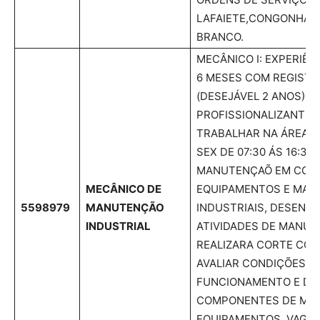
LAFAIETE,CONGONHAS
BRANCO.
MECÂNICO I: EXPERIÊN
6 MESES COM REGISTR
(DESEJÁVEL 2 ANOS). 
PROFISSIONALIZANTE O
TRABALHAR NA ÁREA V
SEX DE 07:30 ÁS 16:30;
MANUTENÇAÕ EM COM
MECÂNICO DE
EQUIPAMENTOS E MAQ
5598979
MANUTENÇÃO
INDUSTRIAIS, DESENV
INDUSTRIAL
ATIVIDADES DE MANUT
REALIZARA CORTE COM
AVALIAR CONDIÇÕES D
FUNCIONAMENTO E DE
COMPONENTES DE MÁQ
EQUIPAMENTOS. VAGAS