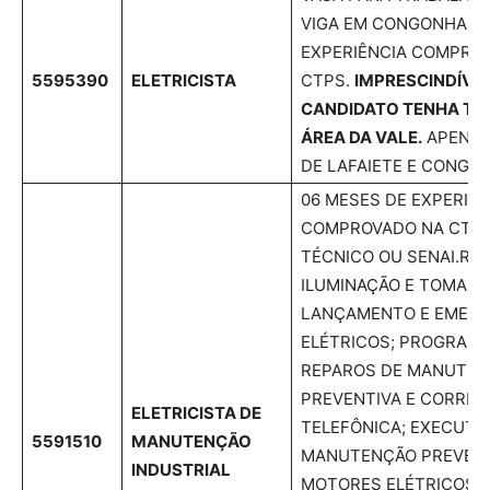
VIGA EM CONGONHAS. 
EXPERIÊNCIA COMPRO
5595390
ELETRICISTA
CTPS.
IMPRESCINDÍVEL
CANDIDATO TENHA T
ÁREA DA VALE.
APENAS
DE LAFAIETE E CONGO
06 MESES DE EXPERIÊN
COMPROVADO NA CTPS
TÉCNICO OU SENAI.RE
ILUMINAÇÃO E TOMADA
LANÇAMENTO E EMEND
ELÉTRICOS; PROGRAM
REPAROS DE MANUTE
PREVENTIVA E CORRETI
ELETRICISTA DE
TELEFÔNICA; EXECUTA
5591510
MANUTENÇÃO
MANUTENÇÃO PREVENT
INDUSTRIAL
MOTORES ELÉTRICOS;