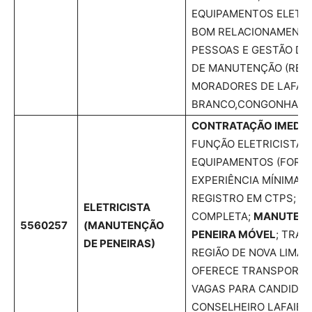
EQUIPAMENTOS ELETRO
BOM RELACIONAMENT
PESSOAS E GESTÃO DE
DE MANUTENÇÃO (RELA
MORADORES DE LAFAIE
BRANCO,CONGONHAS E
CONTRATAÇÃO IMEDIA
FUNÇÃO ELETRICISTA 
EQUIPAMENTOS (FORÇA
EXPERIÊNCIA MÍNIMA 
REGISTRO EM CTPS; 5º
ELETRICISTA
COMPLETA;
MANUTENÇ
5560257
(MANUTENÇÃO
PENEIRA MÓVEL
; TRA
DE PENEIRAS)
REGIÃO DE NOVA LIMA 
OFERECE TRANSPORTE 
VAGAS PARA CANDIDAT
CONSELHEIRO LAFAIET