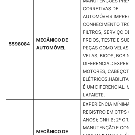
MANUTENÇÕES PREVEN
CORRETIVAS DE
AUTOMÓVEIS.IMPRESCI
CONHECIMENTO TROCA
FILTROS, SERVIÇO DE 
MECÂNICO DE
FREIOS, TESTE E SUBS
5598084
AUTOMÓVEL
PEÇAS COMO VELAS, C
VELAS, BICOS, BOBINAS
DIFERENCIAL: EXPERIÊ
MOTORES, CABEÇOTES
ELÉTRICOS.HABILITAÇÃ
É UM DIFERENCIAL. M
LAFAIETE.
EXPERIÊNCIA MÍNIMA 
REGISTRO EM CTPS (D
ANOS); CNH B; 2º GRA
MANUTENÇÃO E CONS
MECÂNICO DE