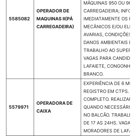
MÁQUINAS 950 OU 966 
OPERADOR DE
CARREGADEIRA; INFO
5585082
MAQUINAS II
(PÁ
IMEDIATAMENTE OS P
CARREGADEIRA)
MECÂNICOS E/OU ELÉT
AVARIAS, CONDIÇÕES 
DANOS AMBIENTAIS DO
TRABALHO AO SUPERIO
VAGAS PARA CANDIDAT
LAFAIETE, CONGONHAS
BRANCO.
EXPERIÊNCIA DE 6 ME
REGISTRO EM CTPS. E
COMPLETO. REALIZAR 
OPERADORA DE
5579971
QUANDO NECESSÁRIO 
CAIXA
NO BALCÃO. TRABALHA
DE 17 AS 24HS. VAGA 
MORADORES DE LAFAIE