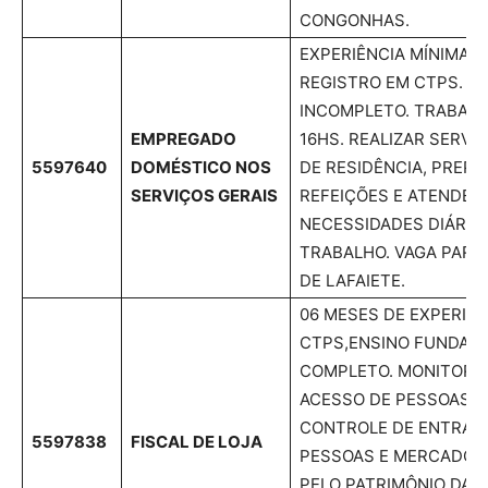
CONGONHAS.
EXPERIÊNCIA MÍNIMA 
REGISTRO EM CTPS. 2º
INCOMPLETO. TRABALH
EMPREGADO
16HS. REALIZAR SERVI
5597640
DOMÉSTICO NOS
DE RESIDÊNCIA, PREPA
SERVIÇOS GERAIS
REFEIÇÕES E ATENDER
NECESSIDADES DIÁRIA
TRABALHO. VAGA PAR
DE LAFAIETE.
06 MESES DE EXPERIÊN
CTPS,ENSINO FUNDAM
COMPLETO. MONITOR
ACESSO DE PESSOAS; A
CONTROLE DE ENTRADA
5597838
FISCAL DE LOJA
PESSOAS E MERCADOR
PELO PATRIMÔNIO DA 