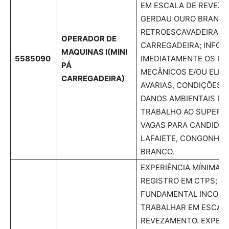
EM ESCALA DE REVEZ
GERDAU OURO BRANCO
RETROESCAVADEIRA E M
OPERADOR DE
CARREGADEIRA; INFO
MAQUINAS I
(MINI
5585090
IMEDIATAMENTE OS P
PÁ
MECÂNICOS E/OU ELÉT
CARREGADEIRA)
AVARIAS, CONDIÇÕES 
DANOS AMBIENTAIS DO
TRABALHO AO SUPERIO
VAGAS PARA CANDIDAT
LAFAIETE, CONGONHAS
BRANCO.
EXPERIÊNCIA MÍNIMA 
REGISTRO EM CTPS; E
FUNDAMENTAL INCOMPL
TRABALHAR EM ESCAL
REVEZAMENTO. EXPERI