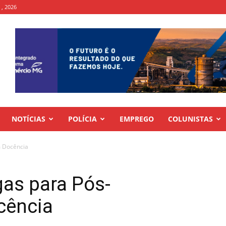
 , 2026
NOTÍCIAS
POLÍCIA
EMPREGO
COLUNISTAS
m Docência
gas para Pós-
cência