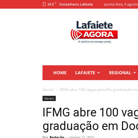
C
24.5
quinta-feira, 6 agosto
Conselheiro Lafaiete
Lafaiete
Agora
HOME
LAFAIETE
REGIONAL
Gerais
IFMG abre 100 vagas para Pós-graduação e
Gerais
IFMG abre 100 va
graduação em Do
Por
Redação
-
janeiro 12, 2021