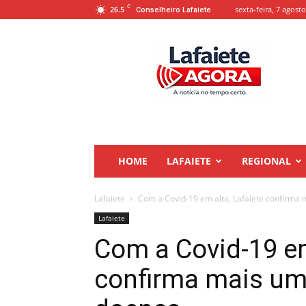
C
26.5
sexta-feira, 7 agosto
Conselheiro Lafaiete
Lafaiete
Agora
HOME
LAFAIETE
REGIONAL
Lafaiete
Com a Covid-19 em alta, Lafaiete confirma 
Lafaiete
Com a Covid-19 em
confirma mais um