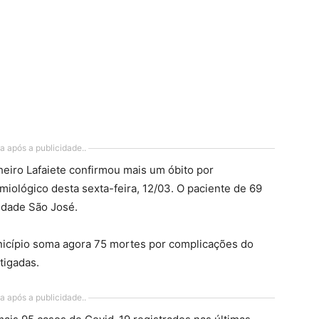
a após a publicidade..
eiro Lafaiete confirmou mais um óbito por
iológico desta sexta-feira, 12/03. O paciente de 69
idade São José.
unicípio soma agora 75 mortes por complicações do
tigadas.
a após a publicidade..