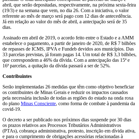
abril, que serão depositadas, respectivamente, na próxima sexta-feira
(19/3) e na semana que vem, no dia 26. Com a iniciativa, o valor
referente ao mês de março será pago com 12 dias de antecedência.
Já em relação ao valor do mês de abril, a antecipação será de 35
dias.
Assinado em abril de 2019, o acordo feito entre o Estado e a AMM
estabelece o pagamento, a partir de janeiro de 2020, de R$ 7 bilhões
de repasses de ICMS, IPVA e Fundeb devidos aos municípios. Das
33 parcelas previstas, já foram pagas 14. Um total de R$ 3,3 bilhões,
que correspondem a 46% da dívida. Com a antecipação das 15ª e
16ª parcelas, a quitação da dívida passará a ser de 52%.
Contribuintes
Serão implementadas 26 medidas que têm como objetivo beneficiar
os contribuintes de Minas Gerais e reduzir os impactos causados
pela necessária inclusão de todas as regiões do estado na onda roxa
do plano
Minas Consciente
, como forma de combate à pandemia da
covid-19.
O decreto a ser publicado nos próximos dias suspende por 30 dias
os prazos relativos aos Processos Tributários Administrativos
(PTAs), cobrança administrativa, protesto, inscrição em dívida ativa,
e para o cumprimento de obrigações acessórias relacionadas à