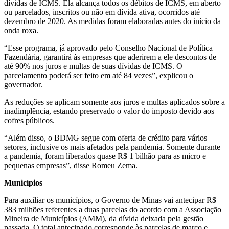
dívidas de ICMS. Ela alcança todos os débitos de ICMS, em aberto
ou parcelados, inscritos ou não em dívida ativa, ocorridos até
dezembro de 2020. As medidas foram elaboradas antes do início da
onda roxa.
“Esse programa, já aprovado pelo Conselho Nacional de Política
Fazendária, garantirá às empresas que aderirem a ele descontos de
até 90% nos juros e multas de suas dívidas de ICMS. O
parcelamento poderá ser feito em até 84 vezes”, explicou o
governador.
As reduções se aplicam somente aos juros e multas aplicados sobre a
inadimplência, estando preservado o valor do imposto devido aos
cofres públicos.
“Além disso, o BDMG segue com oferta de crédito para vários
setores, inclusive os mais afetados pela pandemia. Somente durante
a pandemia, foram liberados quase R$ 1 bilhão para as micro e
pequenas empresas”, disse Romeu Zema.
Municípios
Para auxiliar os municípios, o Governo de Minas vai antecipar R$
383 milhões referentes a duas parcelas do acordo com a Associação
Mineira de Municípios (AMM), da dívida deixada pela gestão
passada. O total antecipado corresponde às parcelas de março e