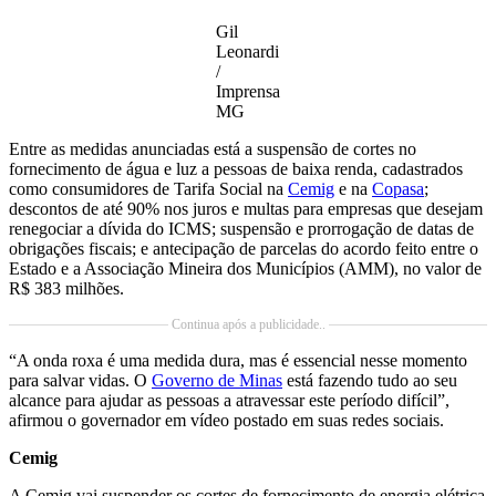
Gil
Leonardi
/
Imprensa
MG
Entre as medidas anunciadas está a suspensão de cortes no
fornecimento de água e luz a pessoas de baixa renda, cadastrados
como consumidores de Tarifa Social na
Cemig
e na
Copasa
;
descontos de até 90% nos juros e multas para empresas que desejam
renegociar a dívida do ICMS; suspensão e prorrogação de datas de
obrigações fiscais; e antecipação de parcelas do acordo feito entre o
Estado e a Associação Mineira dos Municípios (AMM), no valor de
R$ 383 milhões.
Continua após a publicidade..
“A onda roxa é uma medida dura, mas é essencial nesse momento
para salvar vidas. O
Governo de Minas
está fazendo tudo ao seu
alcance para ajudar as pessoas a atravessar este período difícil”,
afirmou o governador em vídeo postado em suas redes sociais.
Cemig
A Cemig vai suspender os cortes de fornecimento de energia elétrica