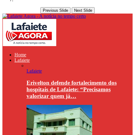
Previous Slide
Next Slide
Home
Lafaiete
Lafaiete
Erivelton defende fortalecimento dos
hospitais de Lafaiete: “Precisamos
valorizar quem já…