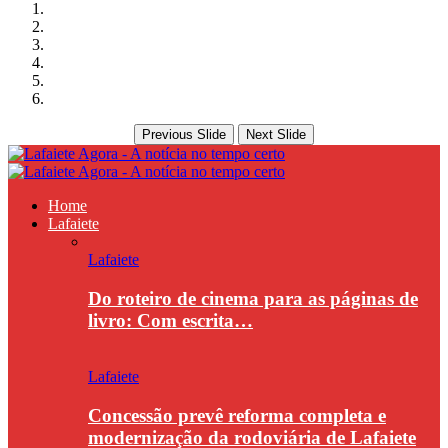
Previous Slide
Next Slide
Home
Lafaiete
Lafaiete
Do roteiro de cinema para as páginas de
livro: Com escrita…
Lafaiete
Concessão prevê reforma completa e
modernização da rodoviária de Lafaiete