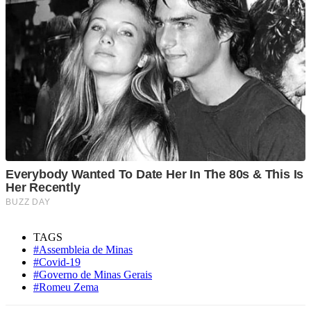
TAGS
#Assembleia de Minas
#Covid-19
#Governo de Minas Gerais
#Romeu Zema