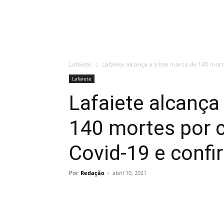
Lafaiete
Lafaiete alcança a triste marca de 140 mort
Lafaiete
Lafaiete alcança 
140 mortes por 
Covid-19 e conf
Por
Redação
-
abril 10, 2021
Share