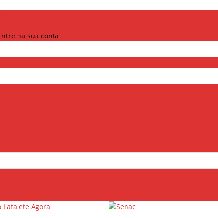
Entre na sua conta
.
Lafaiete Agora