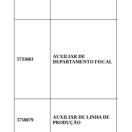
QUE 
DISP
PARA
EXPE
REGI
ROTI
FISC
OBRI
NACI
AUXILIAR DE
LUCR
5733683
DEPARTAMENTO FISCAL
CONH
NECE
COMP
CONT
CONH
DOMÍ
CONS
EXPE
IRÁ 
FUNÇ
AUXILIAR DE LINHA DE
5758079
NOS 
PRODUÇÃO
EMPR
COMP