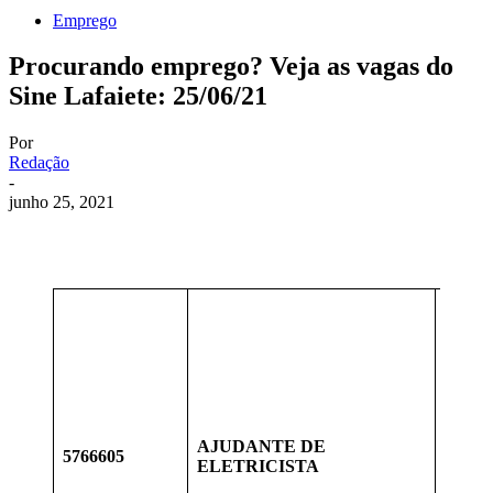
Emprego
Procurando emprego? Veja as vagas do
Sine Lafaiete: 25/06/21
Por
Redação
-
junho 25, 2021
EXPE
REGI
FUND
NA M
SOLI
CONS
FERR
AJUDANTE DE
MANU
5766605
ELETRICISTA
SINA
LIMP