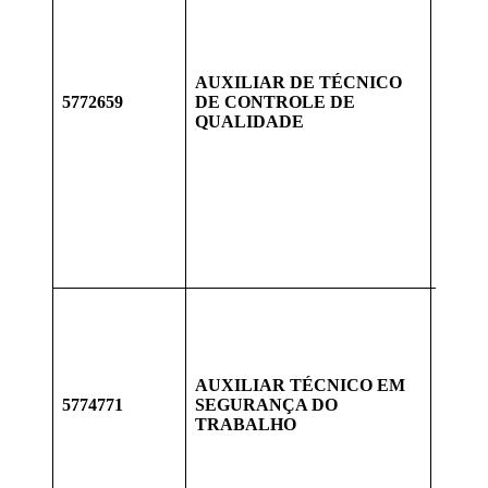
EM S
QUAL
QUAL
NORM
AUXILIAR DE TÉCNICO
SERV
5772659
DE CONTROLE DE
DE R
QUALIDADE
VERI
RESP
TÉCN
REGI
COMP
COMU
GERE
DE L
RECÉ
CURS
CURS
TRAB
AUXILIAR TÉCNICO EM
SMS,
5774771
SEGURANÇA DO
DE E
TRABALHO
CONT
DESV
VENC
EXAM