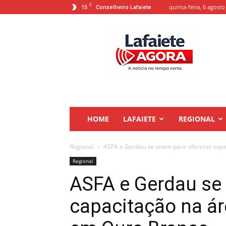
C
15
quinta-feira, 6 agosto
Conselheiro Lafaiete
Lafaiete
Agora
HOME
LAFAIETE
REGIONAL
Regional
ASFA e Gerdau se unem para oferecer capac
Regional
ASFA e Gerdau se
capacitação na ár