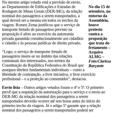
No mesmo artigo vetado está a previsão de envio,
ao Departamento de Edificações e Estradas de
No dia 15 de
Rodagem de Minas Gerais (DER-MG), da relação
setembro, no
nominal dos passageiros a serem transportados, a
entorno da
qual deverá ser a mesma em todos os trechos da
Assembleia,
viagem. Romeu Zema justificou que o serviço de
houve
transporte fretado de passageiros previsto na
protesto
proposição é
afeto ao exercício da autonomia
contra a
privada garantida constitucionalmente aos cidadãos
proposição
e cidadãs e às pessoas jurídicas de direito privado.
que trata do
fretamento –
“Logo, o serviço de transporte fretado de
Arquivo
passageiros insere-se no âmbito das relações
ALMG
–
contratuais dos interessados, nos termos da
Foto:Clarissa
Constituição da República Federativa do Brasil que
Barçante
assegura direitos fundamentais individuais – como a
liberdade de contratação, a livre iniciativa, o livre exercício
profissional – e a proteção ao consumidor”, destacou.
Envio lista
– Outros artigos vetados foram o 4º e 5º. O primeiro
prevê que a requisição da autorização para o serviço e o envio ao
DER-MG da relação nominal dos passageiros a serem
transportados deverão ocorrer até seis horas antes do início do
primeiro trecho da viagem. Já o artigo 5º garante que a relação
nominal dos passageiros a serem transportados poderá ser