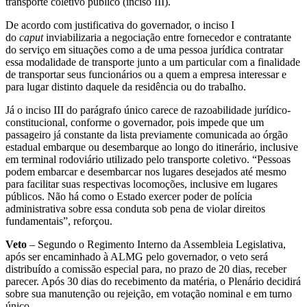
transporte coletivo público (inciso III).
De acordo com justificativa do governador, o inciso I
do
caput
inviabilizaria a negociação entre fornecedor e contratante
do serviço em situações como a de uma pessoa jurídica contratar
essa modalidade de transporte junto a um particular com a finalidade
de transportar seus funcionários ou a quem a empresa interessar e
para lugar distinto daquele da residência ou do trabalho.
Já o inciso III do parágrafo único carece de razoabilidade jurídico-
constitucional, conforme o governador, pois impede que um
passageiro já constante da lista previamente comunicada ao órgão
estadual embarque ou desembarque ao longo do itinerário, inclusive
em terminal rodoviário utilizado pelo transporte coletivo. “Pessoas
podem embarcar e desembarcar nos lugares desejados até mesmo
para facilitar suas respectivas locomoções, inclusive em lugares
públicos. Não há como o Estado exercer poder de polícia
administrativa sobre essa conduta sob pena de violar direitos
fundamentais”, reforçou.
Veto
– Segundo o Regimento Interno da Assembleia Legislativa,
após ser encaminhado à ALMG pelo governador, o veto será
distribuído a comissão especial para, no prazo de 20 dias, receber
parecer. Após 30 dias do recebimento da matéria, o Plenário decidirá
sobre sua manutenção ou rejeição, em votação nominal e em turno
único.