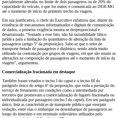
parcialmente alterada, no limite de dois passageiros ou de 20% da
capacidade do veículo, o que for maior, e comunicada ao DER-MG
até o momento de início do primeiro trecho da viagem.
Em sua justificativa, o chefe do Executivo enfatizou que, diante da
existência de mecanismos informatizados e digitais de comunicação
de dados, a primeira exigência mostra-se desproporcional e
desarrazoada. “Somado a esse fato, não há razoabilidade fático-
jurídica para a limitação do quantitativo de alteração da lista de
passageiros (artigo 5º da proposição). Sabe-se que o setor de
transporte fretado de passageiros é dinâmico, sendo ainda muito
utilizado na contratação por grupos de viagens, em que são usuais as
alterações na composição de passageiros até o momento de início da
viagem”, argumentou.
Comercialização fracionada em destaque
Também foram vetados o inciso I do
caput
e o inciso III do
parágrafo único do artigo 6º da proposição, que veda a prestação do
serviço de fretamento em condições como a intermediada por
terceiros que promovam a comercialização de lugares fracionada ou
individualizada por passageiro (inciso I do
caput
). Em seu parágrafo
único, lista as características de transporte público que ensejam
vedação, entre elas o embarque ou desembarque de passageiros ao
longo do itinerário e em terminais rodoviários utilizados pelo