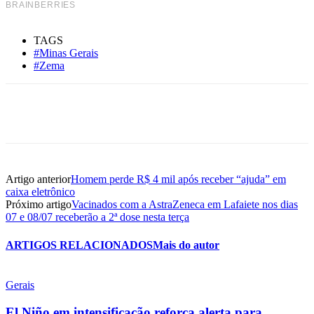
TAGS
#Minas Gerais
#Zema
Artigo anterior
Homem perde R$ 4 mil após receber “ajuda” em
caixa eletrônico
Próximo artigo
Vacinados com a AstraZeneca em Lafaiete nos dias
07 e 08/07 receberão a 2ª dose nesta terça
ARTIGOS RELACIONADOS
Mais do autor
Gerais
El Niño em intensificação reforça alerta para