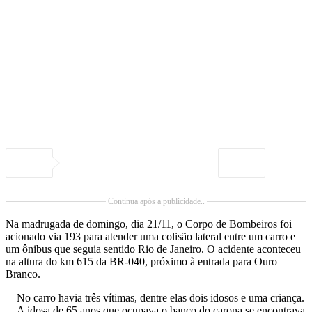
Continua após a publicidade..
Na madrugada de domingo, dia 21/11, o Corpo de Bombeiros foi
acionado via 193 para atender uma colisão lateral entre um carro e
um ônibus que seguia sentido Rio de Janeiro. O acidente aconteceu
na altura do km 615 da BR-040, próximo à entrada para Ouro
Branco.
No carro havia três vítimas, dentre elas dois idosos e uma criança.
A idosa de 65 anos que ocupava o banco do carona se encontrava