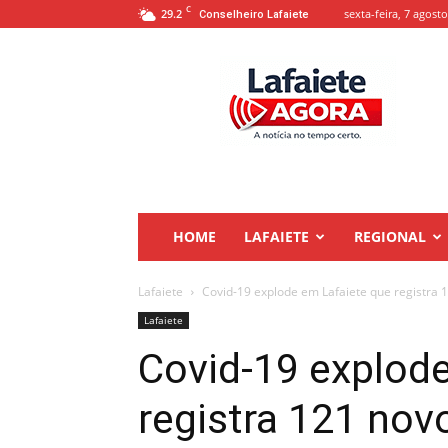
C
29.2
sexta-feira, 7 agosto
Conselheiro Lafaiete
Lafaiete
Agora
HOME
LAFAIETE
REGIONAL
Lafaiete
Covid-19 explode em Lafaiete que registra
Lafaiete
Covid-19 explod
registra 121 no