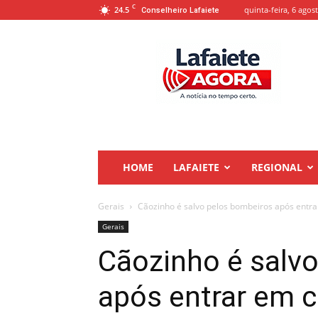
C
24.5
quinta-feira, 6 agos
Conselheiro Lafaiete
Lafaiete
Agora
HOME
LAFAIETE
REGIONAL
Gerais
Cãozinho é salvo pelos bombeiros após entra
Gerais
Cãozinho é salv
após entrar em 