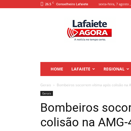
C
26.5
sexta-feira, 7 agosto 
Conselheiro Lafaiete
Lafaiete
Agora
HOME
LAFAIETE
REGIONAL
Gerais
Bombeiros socorrem vítima após colisão na
Gerais
Bombeiros socor
colisão na AMG-