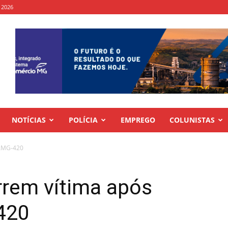
, 2026
NOTÍCIAS
POLÍCIA
EMPREGO
COLUNISTAS
 AMG-420
rem vítima após
420