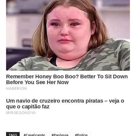
TAGS
#CasaGrande
#Paróquia
#Polícia