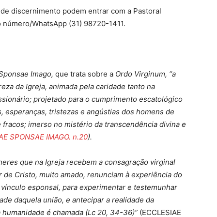
 de discernimento podem entrar com a Pastoral
lo número/WhatsApp (31) 98720-1411.
 Sponsae Imago,
que trata sobre a
Ordo Virginum,
“a
reza da Igreja, animada pela caridade tanto na
ssionário; projetado para o cumprimento escatológico
, esperanças, tristezas e angústias dos homens de
fracos; imerso no mistério da transcendência divina e
AE SPONSAE IMAGO. n.20
).
eres que na Igreja recebem a consagração virginal
 de Cristo, muito amado, renunciam à experiência do
 vínculo esponsal, para experimentar e testemunhar
dade daquela união, e antecipar a realidade da
a humanidade é chamada (Lc 20, 34-36)”
(ECCLESIAE