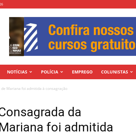
26
NOTÍCIAS
POLÍCIA
EMPREGO
COLUNISTAS
 de Mariana foi admitida à consagração
 Consagrada da
Mariana foi admitida