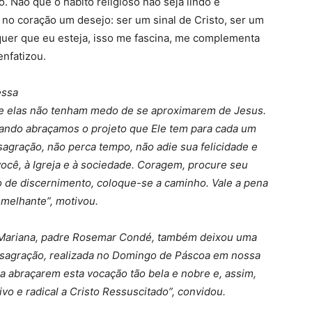
o. Não que o hábito religioso não seja lindo e
no coração um desejo: ser um sinal de Cristo, ser um
uer que eu esteja, isso me fascina, me complementa
enfatizou.
essa
e elas não tenham medo de se aproximarem de Jesus.
uando abraçamos o projeto que Ele tem para cada um
sagração, não perca tempo, não adie sua felicidade e
você, à Igreja e à sociedade. Coragem, procure seu
so de discernimento, coloque-se a caminho. Vale a pena
emelhante”, motivou.
 Mariana, padre Rosemar Condé, também deixou uma
sagração, realizada no Domingo de Páscoa em nossa
a abraçarem esta vocação tão bela e nobre e, assim,
 e radical a Cristo Ressuscitado”, convidou.