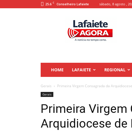
C
25.6
sábado, 8 agosto , 20
Conselheiro Lafaiete
Lafaiete
Agora
HOME
LAFAIETE
REGIONAL
Gerais
Primeira Virgem Consagrada da Arquidiocese
Gerais
Primeira Virgem
Arquidiocese de 