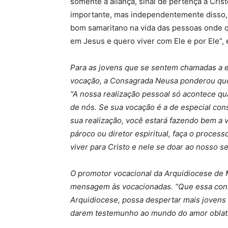
somente a aliança, sinal de pertença a Crist
importante, mas independentemente disso, 
bom samaritano na vida das pessoas onde q
em Jesus e quero viver com Ele e por Ele”, 
Para as jovens que se sentem chamadas a 
vocação, a Consagrada Neusa ponderou qu
“A nossa realização pessoal só acontece q
de nós. Se sua vocação é a de especial con
sua realização, você estará fazendo bem a 
pároco ou diretor espiritual, faça o proces
viver para Cristo e nele se doar ao nosso s
O promotor vocacional da Arquidiocese de
mensagem às vocacionadas. “Que essa con
Arquidiocese, possa despertar mais jovens 
darem testemunho ao mundo do amor oblativo