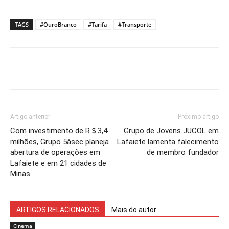
TAGS
#OuroBranco
#Tarifa
#Transporte
Artigo anterior
Próximo artigo
Com investimento de R＄3,4
Grupo de Jovens JUCOL em
milhões, Grupo 5àsec planeja
Lafaiete lamenta falecimento
abertura de operações em
de membro fundador
Lafaiete e em 21 cidades de
Minas
ARTIGOS RELACIONADOS
Mais do autor
Cinema