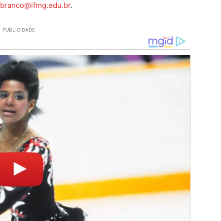
obranco@ifmg.edu.br
.
PUBLICIDADE