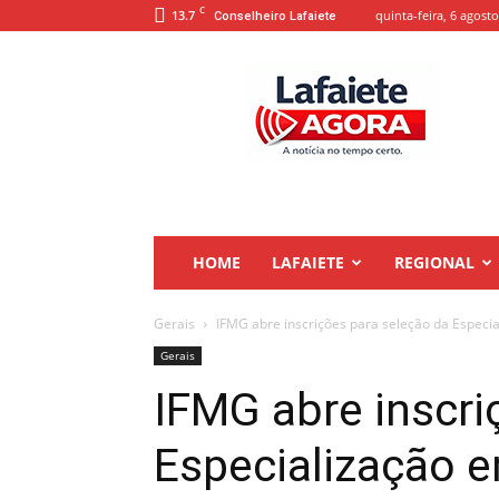
C
13.7
quinta-feira, 6 agosto
Conselheiro Lafaiete
Lafaiete
Agora
HOME
LAFAIETE
REGIONAL
Gerais
IFMG abre inscrições para seleção da Especi
Gerais
IFMG abre inscri
Especialização 