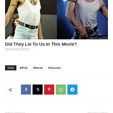
TAGS
#IPVA
#Minas
#Veículos