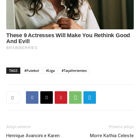
TAGS
#Futebol
#Liga
#TaçaVertentes
Artigo anterior
Próximo artigo
Henrique Avancini e Karen
Morre Kathia Celeste