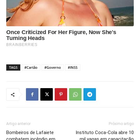
TAGS
#Cartão
#Governo
#INSS
Artigo anterior
Próximo artigo
Bombeiros de Lafaiete
Instituto Coca-Cola abre 10
combatem incêndio em
mil vagas em capacitação