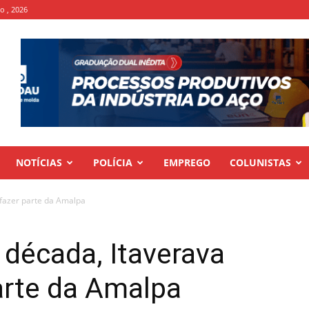
to , 2026
NOTÍCIAS
POLÍCIA
EMPREGO
COLUNISTAS
 fazer parte da Amalpa
década, Itaverava
parte da Amalpa