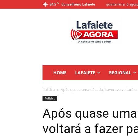
C
24.5
quinta-feira, 6 agos
Conselheiro Lafaiete
Lafaiete
Agora
HOME
LAFAIETE
REGIONAL
Politica
Após quase uma década, Itaverava voltará a
Politica
Após quase uma 
voltará a fazer 