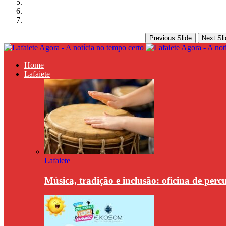
Previous Slide
Next Sli
Home
Lafaiete
Lafaiete
Música, tradição e inclusão: oficina de per