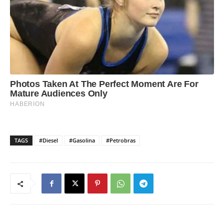
TAGS
#Diesel
#Gasolina
#Petrobras