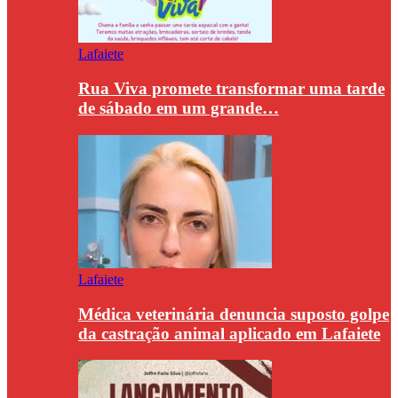
Lafaiete
Rua Viva promete transformar uma tarde
de sábado em um grande…
Lafaiete
Médica veterinária denuncia suposto golpe
da castração animal aplicado em Lafaiete