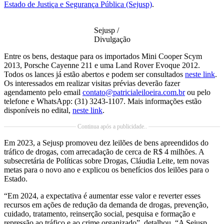
Estado de Justiça e Segurança Pública (Sejusp)
.
Sejusp /
Divulgação
Entre os bens, destaque para os importados Mini Cooper Scym
2013, Porsche Cayenne 211 e uma Land Rover Evoque 2012.
Todos os lances já estão abertos e podem ser consultados
neste link
.
Os interessados em realizar visitas prévias deverão fazer
agendamento pelo email
contato@patricialeiloeira.com.br
ou pelo
telefone e WhatsApp: (31) 3243-1107. Mais informações estão
disponíveis no edital,
neste link
.
Continua após a publicidade..
Em 2023, a Sejusp promoveu dez leilões de bens apreendidos do
tráfico de drogas, com arrecadação de cerca de R$ 4 milhões. A
subsecretária de Políticas sobre Drogas, Cláudia Leite, tem novas
metas para o novo ano e explicou os benefícios dos leilões para o
Estado.
“Em 2024, a expectativa é aumentar esse valor e reverter esses
recursos em ações de redução da demanda de drogas, prevenção,
cuidado, tratamento, reinserção social, pesquisa e formação e
repressão ao tráfico e ao crime organizado”, detalhou. “A Sejusp