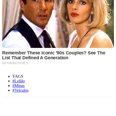
TAGS
#Leilão
#Minas
#Veículos