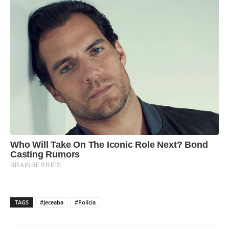
TAGS
#Jeceaba
#Polícia