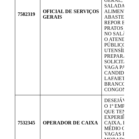
GERAL, PREP
SALADAS, PI
OFICIAL DE SERVIÇOS
ALIMENTOS,
7582319
GERAIS
ABASTECER B
REPOR BANDE
PRATOS E TA
NO SALÃO D
O ATENDIMEN
PÚBLICO, LAV
UTENSÍLIOS N
PREPARAR L
SOLICITADOS,
VAGA PARA
CANDIDATOS 
LAFAIETE, O
BRANCO E
CONGONHAS.
DESEJÁVEL Q
O 1º EMPREGO
QUE TENHA
EXPERIÊNCIA
7532345
OPERADOR DE CAIXA
CAIXA, ENSIN
MÉDIO COMPL
VAGAS PARA