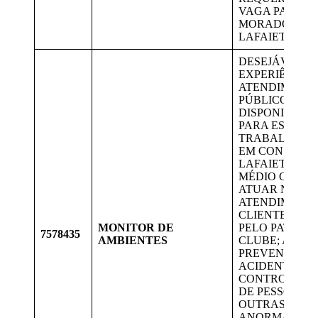
VAGA PARA
MORADORES 
LAFAIETE.
DESEJÁVEL
EXPERIÊNCIA
ATENDIMENT
PÚBLICO;
DISPONIBILI
PARA ESCALA
TRABALHO; R
EM CONSELHE
LAFAIETE. EN
MÉDIO COMPL
ATUAR NO
ATENDIMENT
CLIENTE; ZEL
MONITOR DE
PELO PATRIM
7578435
AMBIENTES
CLUBE; ATUA
PREVENÇÃO 
ACIDENTES;
CONTROLAR 
DE PESSOAS E
OUTRAS
ANORMALIDA