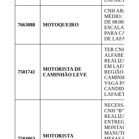
CNH AB; ENSI
MÉDIO; TRAB
DE 08:00HS ÀS
7663088
MOTOQUEIRO
ESCALA 12X3
PARA CANDID
DE LAFAIETE
TER CNH C; S
ALFABETIZAD
REALIZAR EN
EM LAFAIETE 
MOTORISTA DE
7501741
REGIÃO. DIRI
CAMINHÃO LEVE
CAMINHÃO B
VAGA PARA
CANDIDATOS 
LAFAIETE.
NECESSÁRIO 
CNH “B”. IRÁ
REALIZAR
ENTREGAS,
MONTAGEM E
MANUTENÇÃO
MOTORISTA
7584062
MESAS DE JO