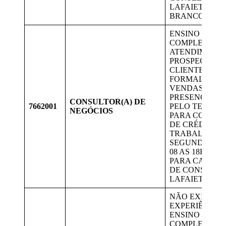
LAFAIETE E 
BRANCO.
ENSINO MÉDI
COMPLETO;
ATENDIMENTO
PROSPECÇÃO 
CLIENTES,
FORMALIZAÇ
VENDAS
PRESENCIALM
CONSULTOR(A) DE
7662001
PELO TELEFO
NEGÓCIOS
PARA CONTR
DE CRÉDITO.
TRABALHAR 
SEGUNDA A S
08 AS 18HS; V
PARA CANDID
DE CONSELHE
LAFAIETE;
NÃO EXIGE
EXPERIÊNCIA.
ENSINO SUPE
COMPLETO E