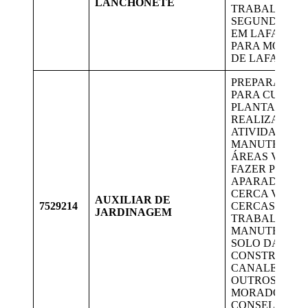
LANCHONETE
TRABALHAR 
SEGUNDA A 
EM LAFAIETE
PARA MORAD
DE LAFAIETE.
PREPARAR A 
PARA CULTIV
PLANTAS E FL
REALIZAR
ATIVIDADES 
MANUTENÇÃO
ÁREAS VERDE
FAZER PODAS
APARADOR D
CERCA VIVA. 
AUXILIAR DE
7529214
CERCAS E EF
JARDINAGEM
TRABALHOS 
MANUTENÇÃO
SOLO DAS VIA
CONSTRUÇÃO
CANALETAS, 
OUTROS. VAG
MORADORES 
CONSELHEIR