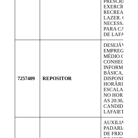
PRESCRIÇÃO 
EXERCÍCIO FÍS
RECREAÇÃO 
LAZER. QUAN
NECESSÁRIO.
PARA CANDID
DE LAFAIETE.
DESEJÁVEL 1º
EMPREGO. EN
MÉDIO COMPL
CONHECIMEN
INFORMÁTIC
BÁSICA,
7257409
REPOSITOR
DISPONIBILID
HORÁRIO, EM
ESCALA DE 5 
NO HORÁRIO D
AS 20:30, VAG
CANDIDATOS 
LAFAIETE
AUXILIAR DE
PADARIA; RE
DE FRIOS, RE