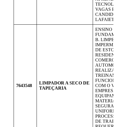
TECNOLOGIAS
VAGAS PARA
CANDIDATOS 
LAFAIETE.
ENSINO
FUNDAMENTA
B. LIMPEZA E
IMPERMEABIL
DE ESTOFADO
RESIDENCIAIS
COMERCIAIS,
AUTOMOTIVO
REALIZAMOS
TREINAMENTO
FUNCIONÁRIO
LIMPADOR A SECO DE
7643548
COM O VEÍCU
TAPEÇARIA
EMPRESA,
EQUIPAMENTO
MATERIAL DE
SEGURANÇA,
UNIFORME.
PROCESSO SI
DE TRABALH
REQUER ESFO