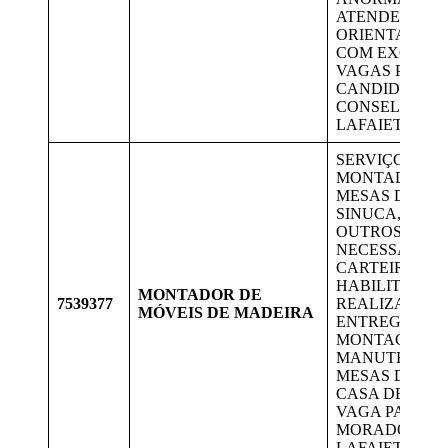
ATENDER E
ORIENTAR OS
COM EXCELÊN
VAGAS PARA
CANDIDATOS 
CONSELHEIR
LAFAIETE.
SERVIÇO DE
MONTADOR D
MESAS DE JOG
SINUCA, TOT
OUTROS, É
NECESSÁRIO 
CARTEIRA DE
HABILITAÇÃO 
MONTADOR DE
7539377
REALIZAR
MÓVEIS DE MADEIRA
ENTREGAS,
MONTAGEM E
MANUTENÇÃO
MESAS DE JO
CASA DE CLIE
VAGA PARA
MORADORES 
LAFAIETE.