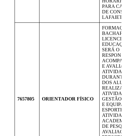
HORÁRIO. VA
PARA CANDID
DE CONSELHE
LAFAIETE.
FORMAÇÃO E
BACHARELAD
LICENCIATUR
EDUCAÇÃO FÍ
SERÁ O
RESPONSÁVEL
ACOMPANHA
E AVALIAÇÃO
ATIVIDADES
DURANTE O 
DOS ALUNOS 
REALIZAR,
ATIVIDADE FÍ
7657805
ORIENTADOR FÍSICO
GESTÃO DE E
E EQUIPAMEN
ESPORTE E LA
ATIVIDADES 
ACADEMIA; C
DE PESQUISA;
AVALIAÇÃO E