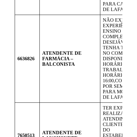
PARA CANDID
DE LAFAIETE.
NÃO EXIGE
EXPERIÊNCIA.
ENSINO MÉDI
COMPLETO.
DESEJÁVEL Q
TENHA TRAB
ATENDENTE DE
NO COMERCIO
6636826
FARMÁCIA –
DISPONIBILID
BALCONISTA
HORÁRIO POIS
TRABALHAR 
HORÁRIO, 08:00
16:00,COM 01
POR SEMANA.
PARA MORAD
DE LAFAIETE
TER EXPERIÊN
REALIZAR
ATENDIMENT
CLIENTE E LI
DO
ATENDENTE DE
7650513
ESTABELECIM