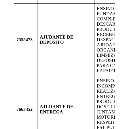
ENSINO
FUNDAMENT
COMPLETO. C
DESCARGA D
PRODUTOS
RECEBIDOS E
AJUDANTE DE
7555473
DESPACHADO
DEPÓSITO
AJUDA NA
ORGANIZAÇÃ
LIMPEZA DO
DEPÓSITO. V
PARA CANDID
LAFAIETE.
ENSINO MÉDI
INCOMPLETO.
REALIZAR A
ENTREGA DO
PRODUTOS NA
AJUDANTE DE
DOS CLIENTE
7663352
ENTREGA
JUNTAMENTE
MOTORISTA,
RESPEITANDO
ESTIPULADA.