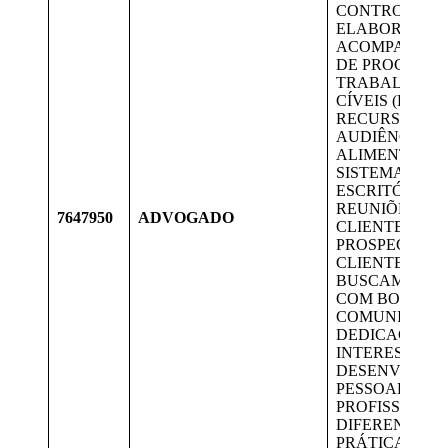
CONTROLE,
ELABORAÇÃO
ACOMPANHA
DE PROCESSO
TRABALHISTA
CÍVEIS (PEÇAS
RECURSOS E
AUDIÊNCIAS);
ALIMENTAR O
SISTEMA INT
ESCRITÓRIO;
REUNIÕES CO
7647950
ADVOGADO
CLIENTES;
PROSPECÇÃO 
CLIENTES;
BUSCAMOS P
COM BOA
COMUNICAÇÃ
DEDICAÇÃO E
INTERESSE EM
DESENVOLVI
PESSOAL E
PROFISSIONAL
DIFERENCIAIS
PRÁTICA EM