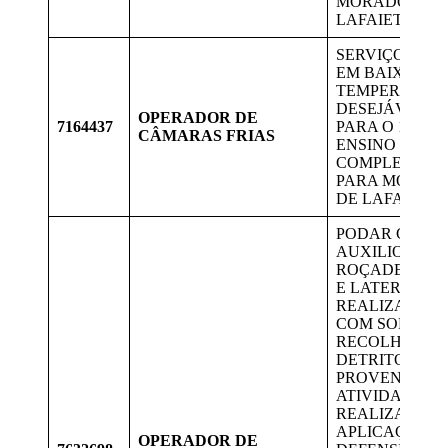
MORADORES 
LAFAIETE.
SERVIÇO PES
EM BAIXAS
TEMPERATURA
DESEJÁVEL Q
OPERADOR DE
7164437
PARA O 1º EM
CÂMARAS FRIAS
ENSINO MÉDI
COMPLETO, V
PARA MORAD
DE LAFAIETE.
PODAR GRAM
AUXILIO DE
ROÇADEIRA C
E LATERAL, E
REALIZAR A 
COM SOPRAD
RECOLHER OS
DETRITOS
PROVENIENTE
ATIVIDADE.
REALIZAR
APLICAÇÃO D
OPERADOR DE