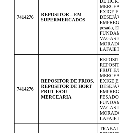
DE HORT FRUT
MERCEARIA: 
EXIGE EXPERI
REPOSITOR – EM
7414276
DESEJÁVEL P
SUPERMERCADOS
EMPREGO. Serv
pesado, ENSINO
FUNDAMENTA
VAGAS PARA
MORADORES 
LAFAIETE
REPOSITOR DE
REPOSITOR D
FRUT E/OU
MERCEARIA: 
REPOSITOR DE FRIOS,
EXIGE EXPERI
REPOSITOR DE HORT
DESEJÁVEL P
7414276
FRUT E/OU
EMPREGO. SE
MERCEARIA
PESADO, ENS
FUNDAMENTA
VAGAS PARA
MORADORES 
LAFAIETE
TRABALHAR 