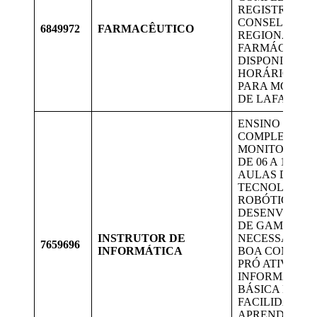
REGISTRADO 
CONSELHO
6849972
FARMACÊUTICO
REGIONAL DE
FARMÁCIA
DISPONIBILID
HORÁRIO. VA
PARA MORAD
DE LAFAIETE.
ENSINO MÉDI
COMPLETO;
MONITORAR 
DE 06 A 16 AN
AULAS DE
TECNOLOGIA,
ROBÓTICA E
DESENVOLVI
DE GAMES.
INSTRUTOR DE
NECESSÁRIO 
7659696
INFORMÁTICA
BOA COMUNI
PRÓ ATIVIDAD
INFORMÁTIC
BÁSICA E
FACILIDADE 
APRENDER N