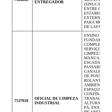
ENTREGADOR
(SINUCA, TOT
ENTRE OUTRO
ESTABELECI
EXTERNOS. V
PARA MORAD
DE LAFAIETE.
ENSINO
FUNDAMENT
COMPLETO.
SERVIÇOS DE
LIMPEZA IND
MANUAL EM P
ESCADAS,
PASSARELAS,
CANALETAS, 
DE PONTES
ROLANTES,
AMBIENTE DE
ESPAÇOS
CONFINADOS,
OFICIAL DE LIMPEZA
TRABALHOS 
7537918
INDUSTRIAL
ALTURA UTIL
PÁ, ENXADA,
PICARETA,