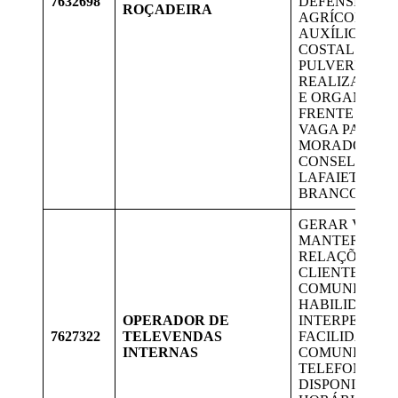
7632698
DEFENSIVOS
ROÇADEIRA
AGRÍCOLAS 
AUXÍLIO DE 
COSTAL E
PULVERIZADO
REALIZAR A 
E ORGANIZA
FRENTE DE SE
VAGA PARA
MORADORES 
CONSELHEIR
LAFAIETE E 
BRANCO.
GERAR VENDA
MANTER BOA
RELAÇÕES C
CLIENTE,
COMUNICATIV
HABILIDADES
OPERADOR DE
INTERPESSOAI
7627322
TELEVENDAS
FACILIDADE 
INTERNAS
COMUNICAÇÃ
TELEFONE.
DISPONIBILID