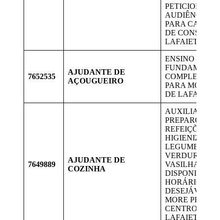
PETICIONAME
AUDIÊNCIAS.
PARA CANDID
DE CONSELHE
LAFAIETE.
ENSINO
FUNDAMENT
AJUDANTE DE
7652535
COMPLETO, V
AÇOUGUEIRO
PARA MORAD
DE LAFAIETE.
AUXILIAR NO
PREPARO DAS
REFEIÇÕES, P
HIGIENIZAR
LEGUMES E
VERDURAS, L
AJUDANTE DE
7649889
VASILHAS, ET
COZINHA
DISPONIBILID
HORÁRIO.
DESEJÁVEL Q
MORE PRÓXI
CENTRO DE
LAFAIETE.