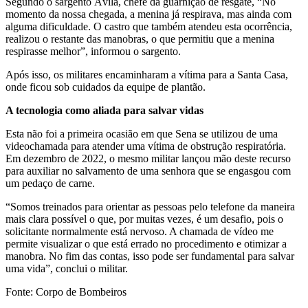
Segundo o sargento Ávila, chefe da guarnição de resgate, “No
momento da nossa chegada, a menina já respirava, mas ainda com
alguma dificuldade. O castro que também atendeu esta ocorrência,
realizou o restante das manobras, o que permitiu que a menina
respirasse melhor”, informou o sargento.
Após isso, os militares encaminharam a vítima para a Santa Casa,
onde ficou sob cuidados da equipe de plantão.
A tecnologia como aliada para salvar vidas
Esta não foi a primeira ocasião em que Sena se utilizou de uma
videochamada para atender uma vítima de obstrução respiratória.
Em dezembro de 2022, o mesmo militar lançou mão deste recurso
para auxiliar no salvamento de uma senhora que se engasgou com
um pedaço de carne.
“Somos treinados para orientar as pessoas pelo telefone da maneira
mais clara possível o que, por muitas vezes, é um desafio, pois o
solicitante normalmente está nervoso. A chamada de vídeo me
permite visualizar o que está errado no procedimento e otimizar a
manobra. No fim das contas, isso pode ser fundamental para salvar
uma vida”, conclui o militar.
Fonte: Corpo de Bombeiros