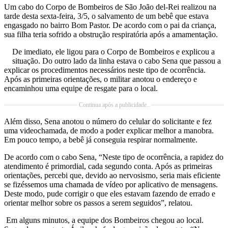
Um cabo do Corpo de Bombeiros de São João del-Rei realizou na
tarde desta sexta-feira, 3/5, o salvamento de um bebê que estava
engasgado no bairro Bom Pastor. De acordo com o pai da criança,
sua filha teria sofrido a obstrução respiratória após a amamentação.
De imediato, ele ligou para o Corpo de Bombeiros e explicou a
situação. Do outro lado da linha estava o cabo Sena que passou a
explicar os procedimentos necessários neste tipo de ocorrência.
Após as primeiras orientações, o militar anotou o endereço e
encaminhou uma equipe de resgate para o local.
Continua após a publicidade..
Além disso, Sena anotou o número do celular do solicitante e fez
uma videochamada, de modo a poder explicar melhor a manobra.
Em pouco tempo, a bebê já conseguia respirar normalmente.
De acordo com o cabo Sena, “Neste tipo de ocorrência, a rapidez do
atendimento é primordial, cada segundo conta. Após as primeiras
orientações, percebi que, devido ao nervosismo, seria mais eficiente
se fizéssemos uma chamada de vídeo por aplicativo de mensagens.
Deste modo, pude corrigir o que eles estavam fazendo de errado e
orientar melhor sobre os passos a serem seguidos”, relatou.
Em alguns minutos, a equipe dos Bombeiros chegou ao local.