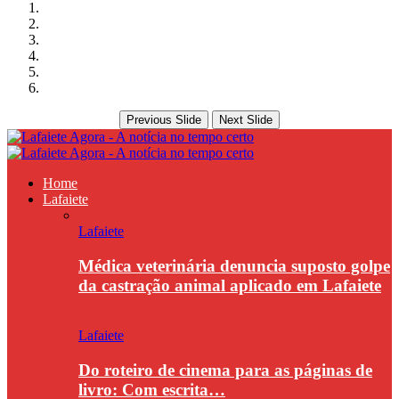
Previous Slide
Next Slide
Home
Lafaiete
Lafaiete
Médica veterinária denuncia suposto golpe
da castração animal aplicado em Lafaiete
Lafaiete
Do roteiro de cinema para as páginas de
livro: Com escrita…